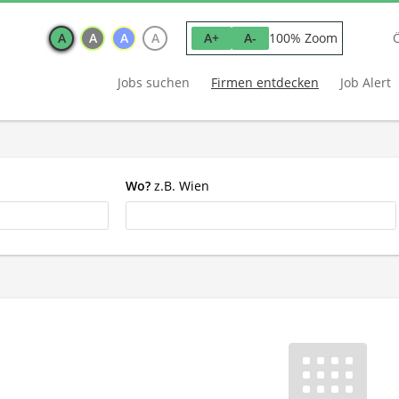
A
A
A
A
100% Zoom
A+
A-
Jobs suchen
Firmen entdecken
Job Alert
Wo?
z.B. Wien