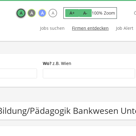
A
A
A
A
100% Zoom
A+
A-
Jobs suchen
Firmen entdecken
Job Alert
Wo?
z.B. Wien
Bildung/Pädagogik Bankwesen Un