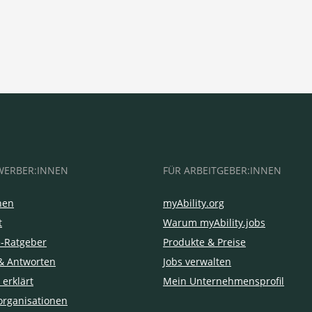
WERBER:INNEN
FÜR ARBEITGEBER:INNEN
hen
myAbility.org
t
Warum myAbility.jobs
e-Ratgeber
Produkte & Preise
& Antworten
Jobs verwalten
 erklärt
Mein Unternehmensprofil
organisationen