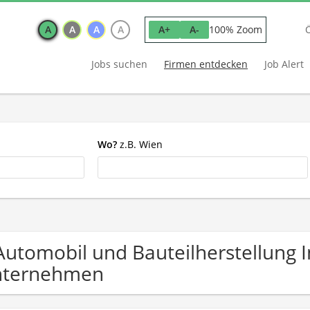
A
A
A
A
100% Zoom
A+
A-
Jobs suchen
Firmen entdecken
Job Alert
Wo?
z.B. Wien
Automobil und Bauteilherstellung I
nternehmen