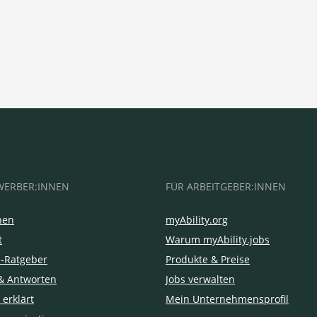
WERBER:INNEN
FÜR ARBEITGEBER:INNEN
hen
myAbility.org
t
Warum myAbility.jobs
e-Ratgeber
Produkte & Preise
& Antworten
Jobs verwalten
 erklärt
Mein Unternehmensprofil