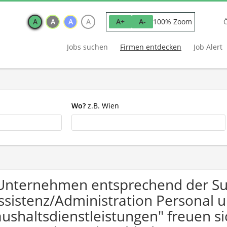
A
A
A
A
100% Zoom
A+
A-
Jobs suchen
Firmen entdecken
Job Alert
Wo?
z.B. Wien
Unternehmen entsprechend der S
ssistenz/Administration Personal 
ushaltsdienstleistungen" freuen 