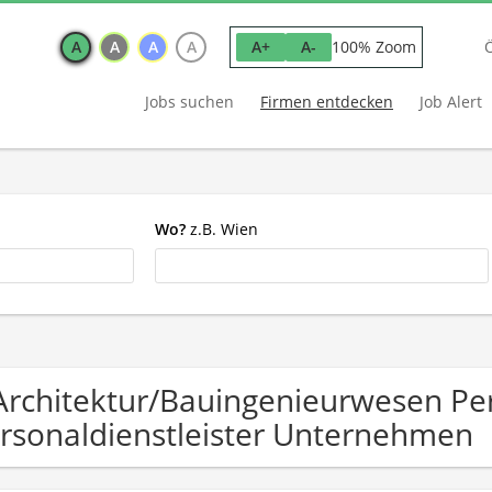
A
A
A
A
100% Zoom
A+
A-
Jobs suchen
Firmen entdecken
Job Alert
Wo?
z.B. Wien
Architektur/Bauingenieurwesen Pe
rsonaldienstleister Unternehmen