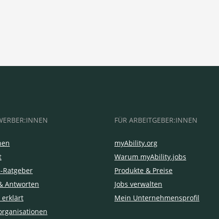
WERBER:INNEN
FÜR ARBEITGEBER:INNEN
hen
myAbility.org
t
Warum myAbility.jobs
e-Ratgeber
Produkte & Preise
& Antworten
Jobs verwalten
 erklärt
Mein Unternehmensprofil
organisationen