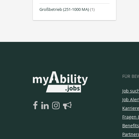
Großbetrieb (251-1000 MA)
(1)
FÜR BE
Job suc
Job Aler
Karrier
Fragen 
Benefits
Partner