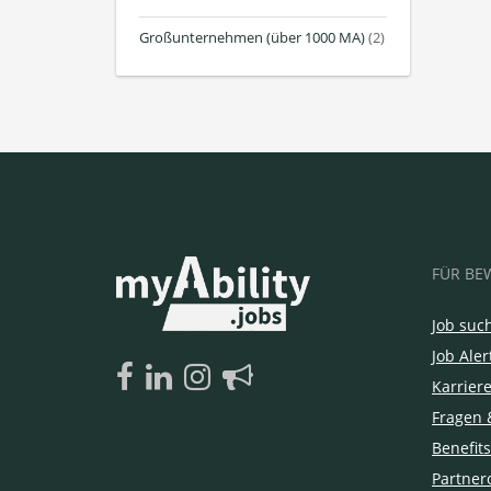
Großunternehmen (über 1000 MA)
(2)
FÜR BE
Job suc
Job Aler
Karrier
Fragen 
Benefits
Partner