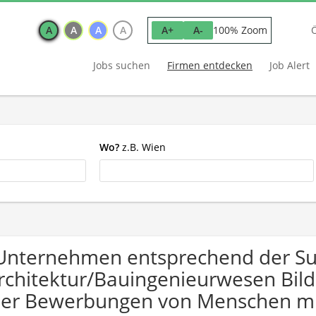
A
A
A
A
100% Zoom
A+
A-
Jobs suchen
Firmen entdecken
Job Alert
Wo?
z.B. Wien
Unternehmen entsprechend der S
rchitektur/Bauingenieurwesen Bil
er Bewerbungen von Menschen mi