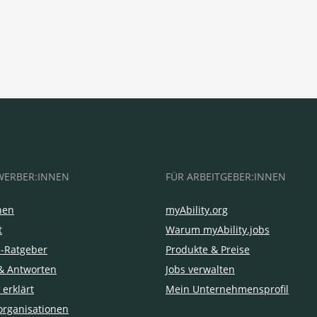
WERBER:INNEN
FÜR ARBEITGEBER:INNEN
hen
myAbility.org
t
Warum myAbility.jobs
e-Ratgeber
Produkte & Preise
& Antworten
Jobs verwalten
 erklärt
Mein Unternehmensprofil
organisationen