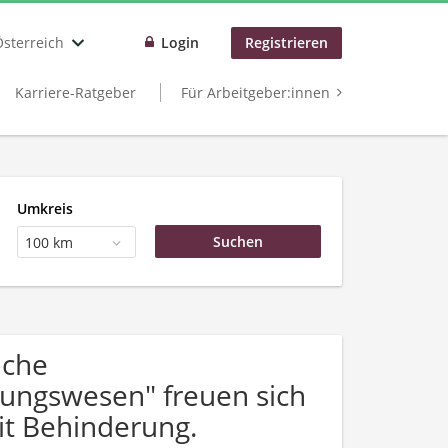
Österreich
Login
Registrieren
Karriere-Ratgeber
Für Arbeitgeber:innen
Umkreis
100 km
uche
dungswesen" freuen sich
t Behinderung.