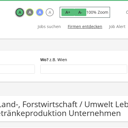
A
A
A
A
100% Zoom
A+
A-
Jobs suchen
Firmen entdecken
Job Alert
Wo?
z.B. Wien
Land-, Forstwirtschaft / Umwelt Le
tränkeproduktion Unternehmen