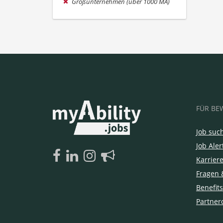
Großunternehmen (über 1000 MA)
FÜR BE
Job suc
Job Aler
Karrier
Fragen 
Benefits
Partner