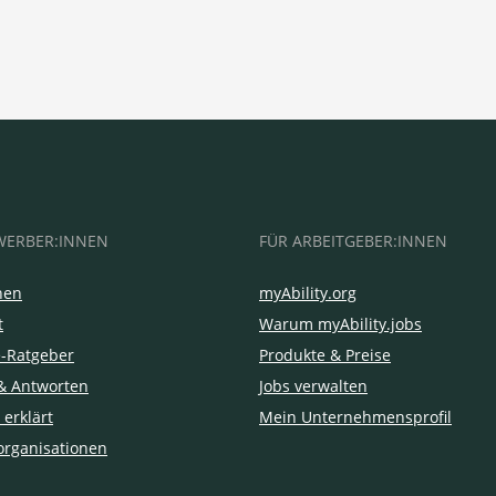
WERBER:INNEN
FÜR ARBEITGEBER:INNEN
hen
myAbility.org
t
Warum myAbility.jobs
e-Ratgeber
Produkte & Preise
& Antworten
Jobs verwalten
 erklärt
Mein Unternehmensprofil
organisationen