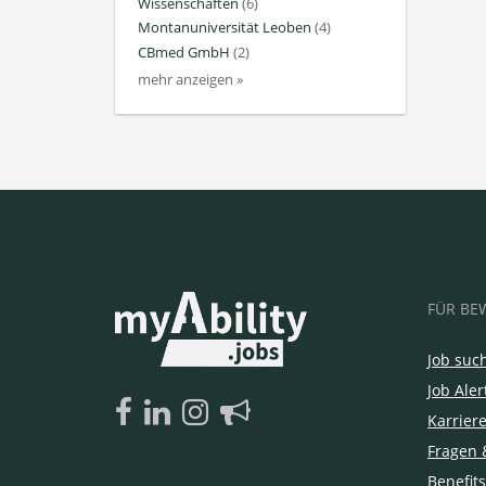
Wissenschaften
(6)
Montanuniversität Leoben
(4)
CBmed GmbH
(2)
mehr anzeigen »
FÜR BE
Job suc
Job Aler
Karrier
Fragen 
Benefits