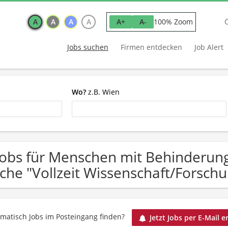
A
A
A
A
100% Zoom
A+
A-
Jobs suchen
Firmen entdecken
Job Alert
Wo?
z.B. Wien
Jobs für Menschen mit Behinderun
che "Vollzeit Wissenschaft/Forsch
matisch Jobs im Posteingang finden?
Jetzt Jobs per E-Mail e