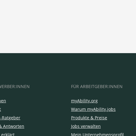
WERBER:INNEN
FÜR ARBEITGEBER:INNEN
hen
myAbility.org
t
Warum myAbility.jobs
e-Ratgeber
Produkte & Preise
& Antworten
Jobs verwalten
 erklärt
Mein Unternehmensprofil