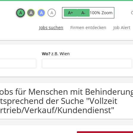
A
A
A
A
100% Zoom
A+
A-
Jobs suchen
Firmen entdecken
Job Alert
Wo?
z.B. Wien
Jobs für Menschen mit Behinderung
tsprechend der Suche "Vollzeit
rtrieb/Verkauf/Kundendienst"