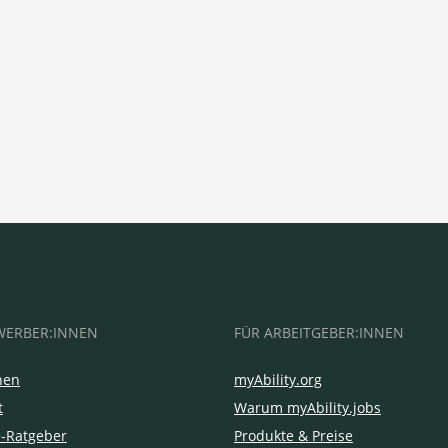
WERBER:INNEN
FÜR ARBEITGEBER:INNEN
hen
myAbility.org
t
Warum myAbility.jobs
e-Ratgeber
Produkte & Preise