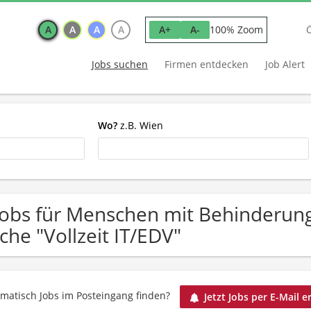
A
A
A
A
100% Zoom
A+
A-
Jobs suchen
Firmen entdecken
Job Alert
Wo?
z.B. Wien
Jobs für Menschen mit Behinderun
che "Vollzeit IT/EDV"
matisch Jobs im Posteingang finden?
Jetzt Jobs per E-Mail e