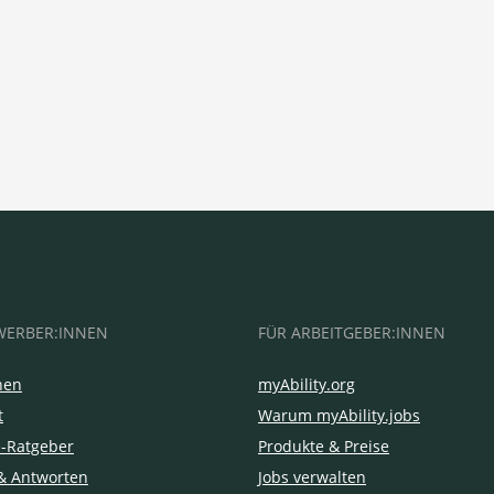
WERBER:INNEN
FÜR ARBEITGEBER:INNEN
hen
myAbility.org
t
Warum myAbility.jobs
e-Ratgeber
Produkte & Preise
& Antworten
Jobs verwalten