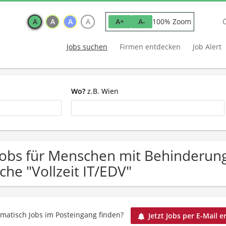
A
A
A
A
100% Zoom
A+
A-
Jobs suchen
Firmen entdecken
Job Alert
Wo?
z.B. Wien
Jobs für Menschen mit Behinderun
che "Vollzeit IT/EDV"
matisch Jobs im Posteingang finden?
Jetzt Jobs per E-Mail e