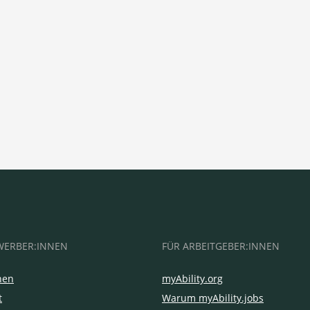
WERBER:INNEN
FÜR ARBEITGEBER:INNEN
hen
myAbility.org
t
Warum myAbility.jobs