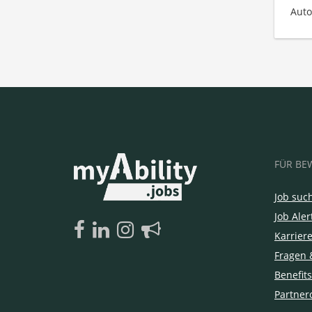
Auto
FÜR BE
Job suc
Job Aler
Karrier
Fragen 
Benefits
Partner