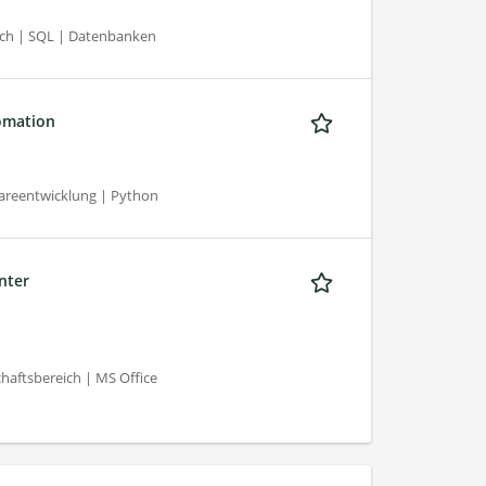
sch | SQL | Datenbanken
omation
areentwicklung | Python
nter
haftsbereich | MS Office