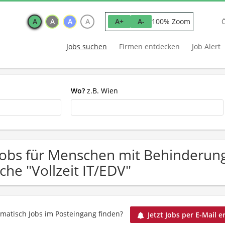
A
A
A
A
100% Zoom
A+
A-
Jobs suchen
Firmen entdecken
Job Alert
Wo?
z.B. Wien
Jobs für Menschen mit Behinderun
che "Vollzeit IT/EDV"
matisch Jobs im Posteingang finden?
Jetzt Jobs per E-Mail e