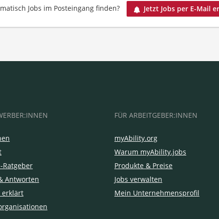
matisch Jobs im Posteingang finden?
Jetzt Jobs per E-Mail e
WERBER:INNEN
FÜR ARBEITGEBER:INNEN
hen
myAbility.org
t
Warum myAbility.jobs
e-Ratgeber
Produkte & Preise
& Antworten
Jobs verwalten
 erklärt
Mein Unternehmensprofil
organisationen