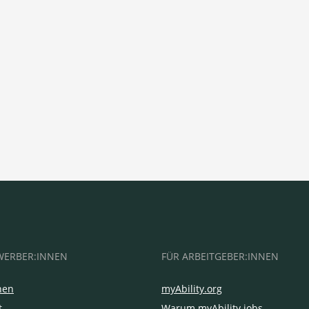
WERBER:INNEN
FÜR ARBEITGEBER:INNEN
hen
myAbility.org
t
Warum myAbility.jobs