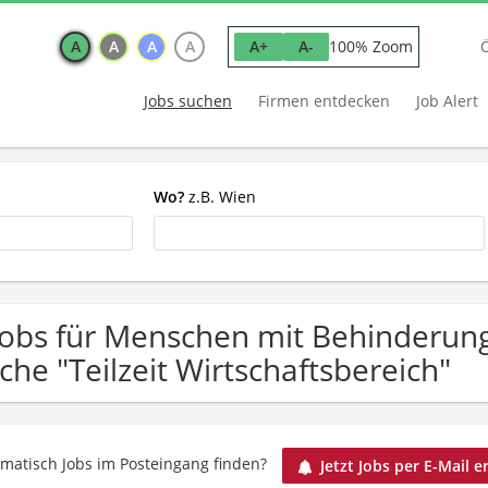
A
A
A
A
100% Zoom
A+
A-
Jobs suchen
Firmen entdecken
Job Alert
Wo?
z.B. Wien
Jobs für Menschen mit Behinderun
che "Teilzeit Wirtschaftsbereich"
matisch Jobs im Posteingang finden?
Jetzt Jobs per E-Mail e