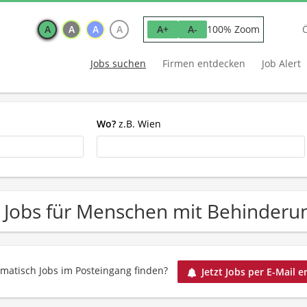
A
A
A
A
100% Zoom
A+
A-
Jobs suchen
Firmen entdecken
Job Alert
Wo?
z.B. Wien
 Jobs für Menschen mit Behinderun
matisch Jobs im Posteingang finden?
Jetzt Jobs per E-Mail e