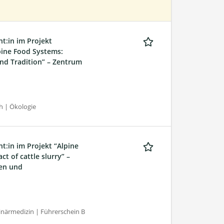
nt:in im Projekt
lpine Food Systems:
nd Tradition” – Zentrum
h | Ökologie
t:in im Projekt “Alpine
t of cattle slurry” –
den und
inärmedizin | Führerschein B