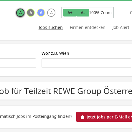
A
A
A
A
100% Zoom
A+
A-
Jobs suchen
Firmen entdecken
Job Alert
Wo?
z.B. Wien
Job für Teilzeit REWE Group Österre
matisch Jobs im Posteingang finden?
Jetzt Jobs per E-Mail e