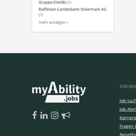
Gruppe (OeKB)
(1)
Raiffeisen-Landesbank Steiermark AG
(1)
mehr anzeigen »
FÜR BE
Job suc
Job Aler
Karrier
Fragen 
Benefits