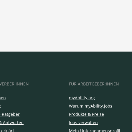
WERBER:INNEN
FÜR ARBEITGEBER:INNEN
hen
myAbility.org
t
Warum myAbility.jobs
e-Ratgeber
Produkte & Preise
& Antworten
Jobs verwalten
 erklärt
Mein Unternehmensprofil