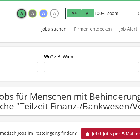
A
A
A
A
100% Zoom
A+
A-
Jobs suchen
Firmen entdecken
Job Alert
Wo?
z.B. Wien
Jobs für Menschen mit Behinderun
che "Teilzeit Finanz-/Bankwesen/V
matisch Jobs im Posteingang finden?
Jetzt Jobs per E-Mail e