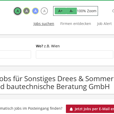
A
A
A
A
100% Zoom
A+
A-
Jobs suchen
Firmen entdecken
Job Alert
Wo?
z.B. Wien
Jobs für Sonstiges Drees & Somm
d bautechnische Beratung GmbH
matisch Jobs im Posteingang finden?
Jetzt Jobs per E-Mail e