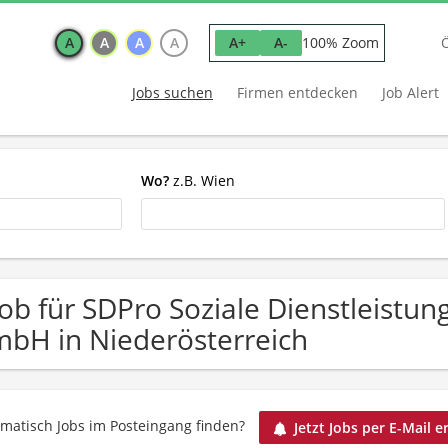
A
A
A
A
100% Zoom
A+
A-
Jobs suchen
Firmen entdecken
Job Alert
Wo?
z.B. Wien
Job für SDPro Soziale Dienstleistu
bH in Niederösterreich
matisch Jobs im Posteingang finden?
Jetzt Jobs per E-Mail e