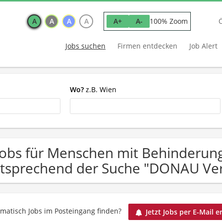
A
A
A
A
100% Zoom
A+
A-
Jobs suchen
Firmen entdecken
Job Alert
Wo?
z.B. Wien
Jobs für Menschen mit Behinderung
tsprechend der Suche "DONAU Ver
matisch Jobs im Posteingang finden?
Jetzt Jobs per E-Mail e