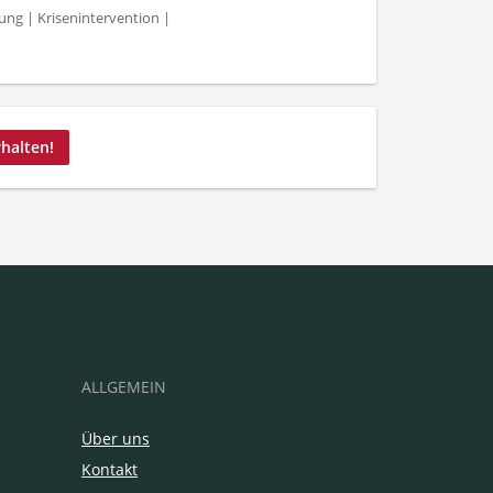
ng | Krisenintervention |
rhalten!
ALLGEMEIN
Über uns
Kontakt