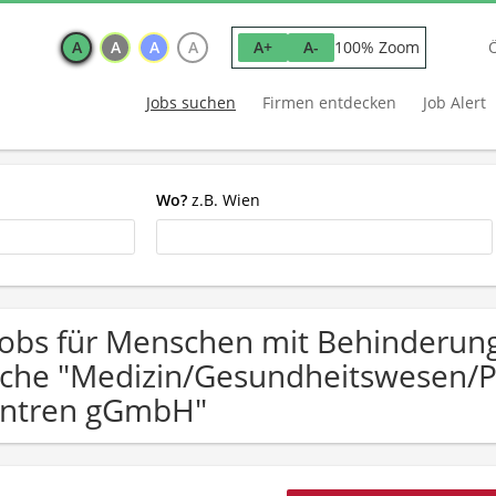
A
A
A
A
100% Zoom
A+
A-
Jobs suchen
Firmen entdecken
Job Alert
Wo?
z.B. Wien
Jobs für Menschen mit Behinderun
che "Medizin/Gesundheitswesen/P
ntren gGmbH"