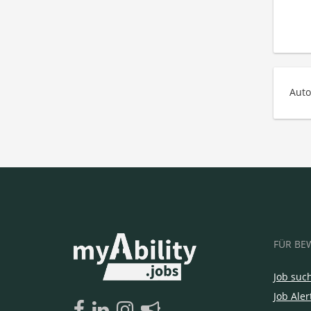
Auto
FÜR BE
Job suc
Job Aler