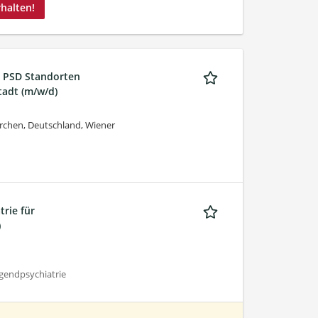
rhalten!
n PSD Standorten
tadt (m/w/d)
rchen, Deutschland, Wiener
rie für
)
gendpsychiatrie