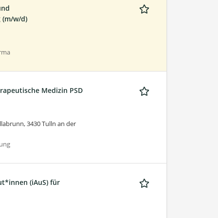
und
 (m/w/d)
arma
erapeutische Medizin PSD
labrunn, 3430 Tulln an der
tung
t*innen (iAuS) für