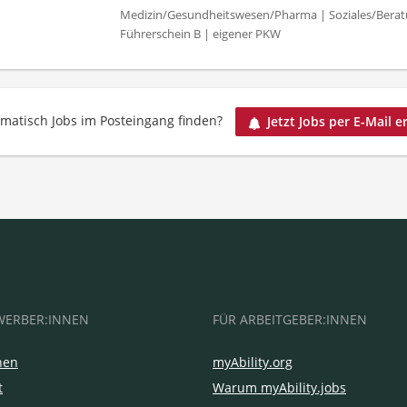
Medizin/Gesundheitswesen/Pharma | Soziales/Beratu
Führerschein B | eigener PKW
matisch Jobs im Posteingang finden?
Jetzt Jobs per E-Mail e
WERBER:INNEN
FÜR ARBEITGEBER:INNEN
hen
myAbility.org
t
Warum myAbility.jobs