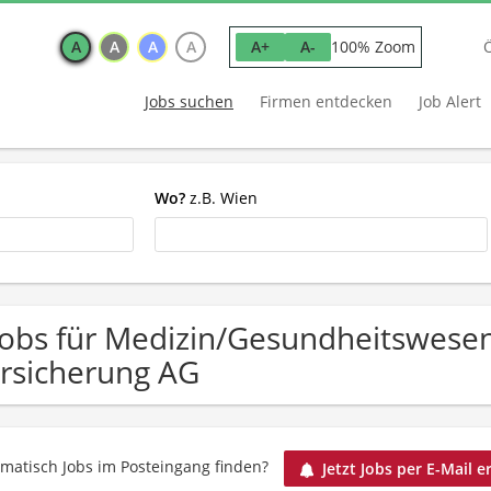
A
A
A
A
100% Zoom
A+
A-
Jobs suchen
Firmen entdecken
Job Alert
Wo?
z.B. Wien
Jobs für Medizin/Gesundheitswese
rsicherung AG
matisch Jobs im Posteingang finden?
Jetzt Jobs per E-Mail e