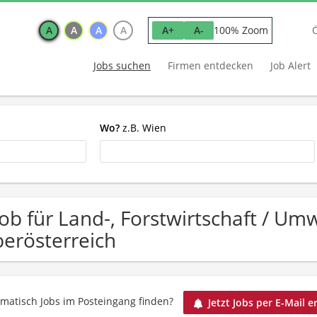
A
A
A
A
100% Zoom
A+
A-
Jobs suchen
Firmen entdecken
Job Alert
Wo?
z.B. Wien
Job für Land-, Forstwirtschaft / 
erösterreich
matisch Jobs im Posteingang finden?
Jetzt Jobs per E-Mail e