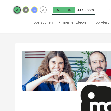
A
A
A
A
100% Zoom
A+
A-
Jobs suchen
Firmen entdecken
Job Alert