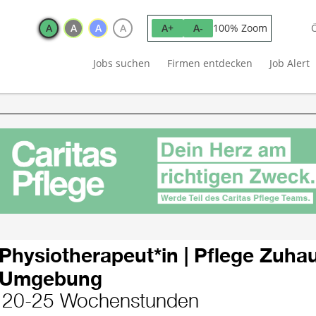
A
A
A
A
100% Zoom
A+
A-
Jobs suchen
Firmen entdecken
Job Alert