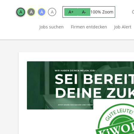
A
A
A
A
100% Zoom
A+
A-
Jobs suchen
Firmen entdecken
Job Alert