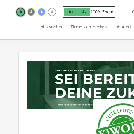
A
A
A
A
100% Zoom
A+
A-
Jobs suchen
Firmen entdecken
Job Alert